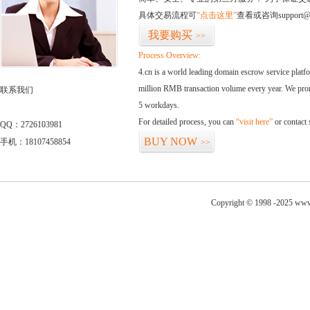
具体交易流程可
“点击这里”
查看或咨询support@
我要购买
>>
Process Overview:
4.cn is a world leading domain escrow service plat
million RMB transaction volume every year. We promi
联系我们
5 workdays.
For detailed process, you can
“visit here”
or contact
QQ：2726103981
BUY NOW
手机：18107458854
>>
Copyright © 1998 -2025 www.