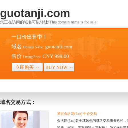
guotanji.com
您正在访问的域名可以转让!This domain name is for sale!
一口价出售中！
域名
guotanji.com
Domain Name:
售价
CNY 999.00
Listing Price:
立即购买
BUY NOW
>>
>>
域名交易方式：
通过金名网(4.cn) 中介交易
金名网(4.cn)是全球领先的域名交易服务机
简单、安全、专业的第三方服务！ 为了保证交