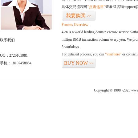
具体交易流程可
“点击这里”
查看或咨询support@
我要购买
>>
Process Overview:
4.cn is a world leading domain escrow service plat
million RMB transaction volume every year. We promi
联系我们
5 workdays.
For detailed process, you can
“visit here”
or contact
QQ：2726103981
BUY NOW
手机：18107458854
>>
Copyright © 1998 -2025 www.