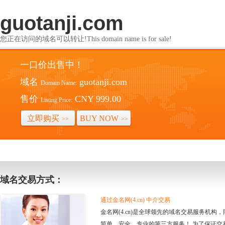
guotanji.com
您正在访问的域名可以转让!This domain name is for sale!
一口价出售中！
域名
guotanji.com
Domain Name:
售价
CNY 999.00
Listing Price:
立即购买
BUY NOW
>>
>>
域名交易方式：
通过金名网(4.cn) 中介交易
金名网(4.cn)是全球领先的域名交易服务机
简单、安全、专业的第三方服务！ 为了保证交