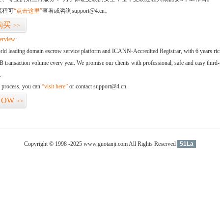
流程可
“点击这里”
查看或咨询support@4.cn。
购买
>>
erview:
orld leading domain escrow service platform and ICANN-Accredited Registrar, with 6 years ri
 transaction volume every year. We promise our clients with professional, safe and easy third-
.
d process, you can
“visit here”
or contact support@4.cn.
NOW
>>
Copyright © 1998 -2025 www.guotanji.com All Rights Reserved
51La