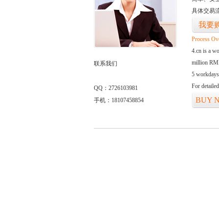
具体交易
我要
Process Ov
4.cn is a w
million RMB
联系我们
5 workdays
For detaile
QQ：2726103981
BUY 
手机：18107458854