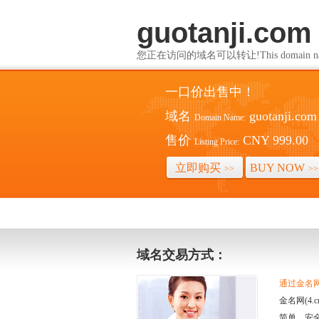
guotanji.com
您正在访问的域名可以转让!This domain name i
一口价出售中！
域名
guotanji.com
Domain Name:
售价
CNY 999.00
Listing Price:
立即购买
BUY NOW
>>
>>
域名交易方式：
通过金名网(
金名网(4
简单、安