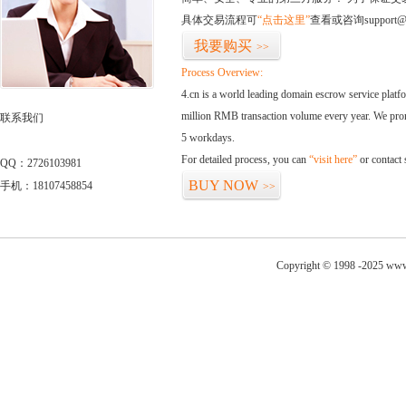
具体交易流程可
“点击这里”
查看或咨询support@
我要购买
>>
Process Overview:
4.cn is a world leading domain escrow service plat
million RMB transaction volume every year. We promi
联系我们
5 workdays.
For detailed process, you can
“visit here”
or contact
QQ：2726103981
BUY NOW
手机：18107458854
>>
Copyright © 1998 -2025 www.