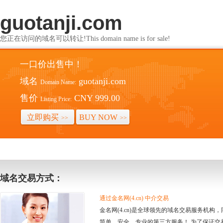
guotanji.com
您正在访问的域名可以转让!This domain name is for sale!
一口价出售中！
域名
guotanji.com
Domain Name:
售价
CNY 999.00
Listing Price:
立即购买
BUY NOW
>>
>>
域名交易方式：
通过金名网(4.cn) 中介交易
金名网(4.cn)是全球领先的域名交易服务机
简单、安全、专业的第三方服务！ 为了保证交