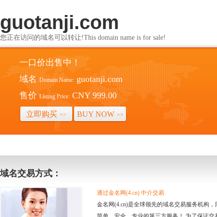
guotanji.com
您正在访问的域名可以转让!This domain name is for sale!
一口价出售中！
域名
guotanji.com
Domain Name:
售价
CNY 999.00
Listing Price:
立即购买
BUY NOW
>>
>>
域名交易方式：
通过金名网(4.cn) 中介交易
金名网(4.cn)是全球领先的域名交易服务机
简单、安全、专业的第三方服务！ 为了保证交