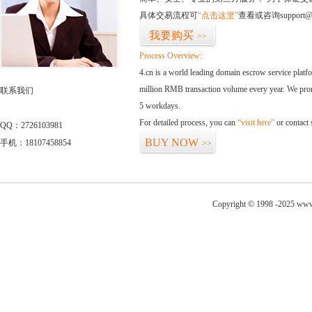
具体交易流程可
“点击这里”
查看或咨询support@
我要购买
>>
Process Overview:
4.cn is a world leading domain escrow service plat
million RMB transaction volume every year. We promi
联系我们
5 workdays.
For detailed process, you can
“visit here”
or contact
QQ：2726103981
BUY NOW
手机：18107458854
>>
Copyright © 1998 -2025 www.