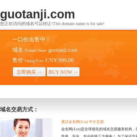
guotanji.com
您正在访问的域名可以转让!This domain name is for sale!
一口价出售中！
域名
guotanji.com
Domain Name:
售价
CNY 999.00
Listing Price:
立即购买
BUY NOW
>>
>>
域名交易方式：
通过金名网(4.cn) 中介交易
金名网(4.cn)是全球领先的域名交易服务机
简单、安全、专业的第三方服务！ 为了保证交