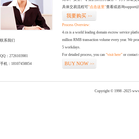
具体交易流程可
“点击这里”
查看或咨询support@
我要购买
>>
Process Overview:
4.cn is a world leading domain escrow service plat
million RMB transaction volume every year. We promi
联系我们
5 workdays.
For detailed process, you can
“visit here”
or contact
QQ：2726103981
BUY NOW
手机：18107458854
>>
Copyright © 1998 -2025 www.