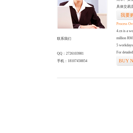
具体交易
我要
Process Ov
4.cn is a w
million RMB
联系我们
5 workdays
For detaile
QQ：2726103981
BUY 
手机：18107458854