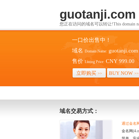
guotanji.com
您正在访问的域名可以转让!This domain name i
一口价出售中！
域名
guotanji.com
Domain Name:
售价
CNY 999.00
Listing Price:
立即购买
BUY NOW
>>
>>
域名交易方式：
通过金名网(
金名网(4
简单、安