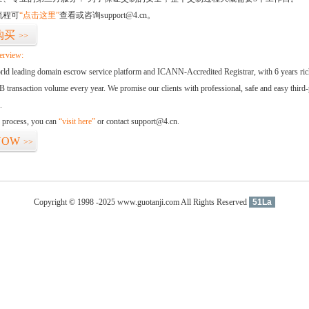
流程可
“点击这里”
查看或咨询support@4.cn。
购买
>>
erview:
orld leading domain escrow service platform and ICANN-Accredited Registrar, with 6 years ri
 transaction volume every year. We promise our clients with professional, safe and easy third-
.
d process, you can
“visit here”
or contact support@4.cn.
NOW
>>
Copyright © 1998 -2025 www.guotanji.com All Rights Reserved
51La