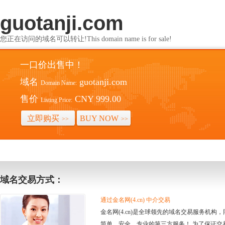
guotanji.com
您正在访问的域名可以转让!This domain name is for sale!
一口价出售中！
域名
guotanji.com
Domain Name:
售价
CNY 999.00
Listing Price:
立即购买
BUY NOW
>>
>>
域名交易方式：
通过金名网(4.cn) 中介交易
金名网(4.cn)是全球领先的域名交易服务机
简单、安全、专业的第三方服务！ 为了保证交