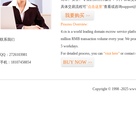
具体交易流程可
“点击这里”
查看或咨询support@
我要购买
>>
Process Overview:
4.cn is a world leading domain escrow service plat
million RMB transaction volume every year. We promi
联系我们
5 workdays.
For detailed process, you can
“visit here”
or contact
QQ：2726103981
BUY NOW
手机：18107458854
>>
Copyright © 1998 -2025 www.