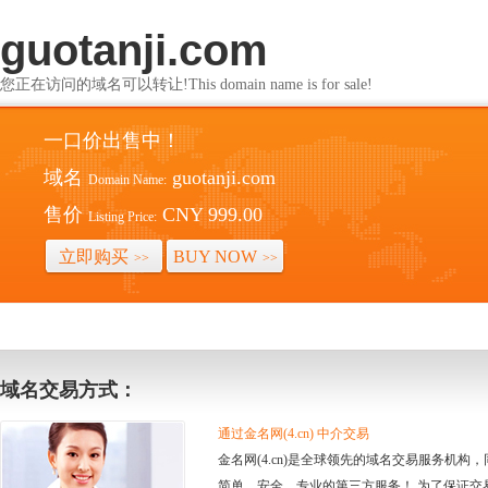
guotanji.com
您正在访问的域名可以转让!This domain name is for sale!
一口价出售中！
域名
guotanji.com
Domain Name:
售价
CNY 999.00
Listing Price:
立即购买
BUY NOW
>>
>>
域名交易方式：
通过金名网(4.cn) 中介交易
金名网(4.cn)是全球领先的域名交易服务机
简单、安全、专业的第三方服务！ 为了保证交