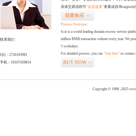
具体交易流程可
“点击这里”
查看或咨询support@
我要购买
>>
Process Overview:
4.cn is a world leading domain escrow service plat
million RMB transaction volume every year. We promi
联系我们
5 workdays.
For detailed process, you can
“visit here”
or contact
QQ：2726103981
BUY NOW
手机：18107458854
>>
Copyright © 1998 -2025 www.