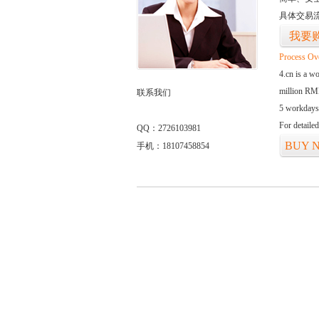
具体交易
我要
Process Ov
4.cn is a w
million RMB
联系我们
5 workdays
For detaile
QQ：2726103981
BUY 
手机：18107458854