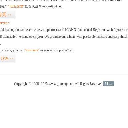
流程可
“点击这里”
查看或咨询support@4.cn。
购买
>>
erview:
orld leading domain escrow service platform and ICANN-Accredited Registrar, with 6 years ri
 transaction volume every year. We promise our clients with professional, safe and easy third-
.
d process, you can
“visit here”
or contact support@4.cn.
NOW
>>
Copyright © 1998 -2025 www.guotanji.com All Rights Reserved
51La