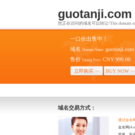
guotanji.com
您正在访问的域名可以转让!This domain name i
一口价出售中！
域名
guotanji.com
Domain Name:
售价
CNY 999.00
Listing Price:
立即购买
BUY NOW
>>
>>
域名交易方式：
通过金名网(
金名网(4
简单、安