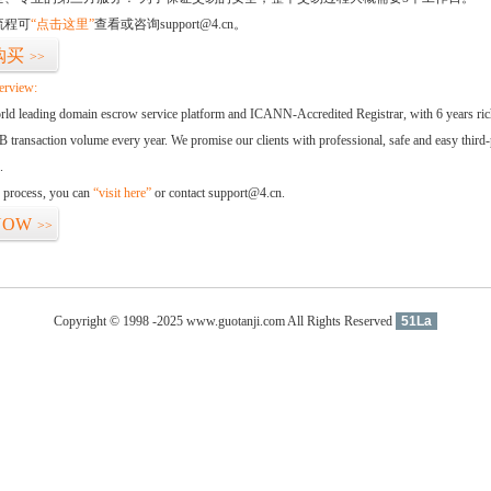
流程可
“点击这里”
查看或咨询support@4.cn。
购买
>>
erview:
orld leading domain escrow service platform and ICANN-Accredited Registrar, with 6 years ri
 transaction volume every year. We promise our clients with professional, safe and easy third-
.
d process, you can
“visit here”
or contact support@4.cn.
NOW
>>
Copyright © 1998 -2025 www.guotanji.com All Rights Reserved
51La