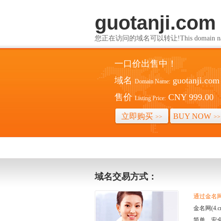
guotanji.com
您正在访问的域名可以转让!This domain name i
一口价出售中！
域名
guotanji.com
Domain Name:
售价
CNY 999.00
Listing Price:
立即购买
BUY NOW
>>
>>
域名交易方式：
通过金名网(
金名网(4
简单、安