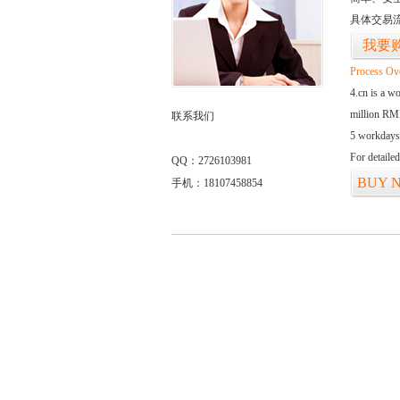
具体交易
我要
Process Ov
4.cn is a w
million RMB
联系我们
5 workdays
For detaile
QQ：2726103981
BUY 
手机：18107458854