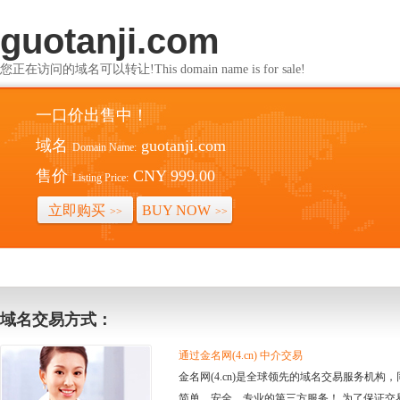
guotanji.com
您正在访问的域名可以转让!This domain name is for sale!
一口价出售中！
域名
guotanji.com
Domain Name:
售价
CNY 999.00
Listing Price:
立即购买
BUY NOW
>>
>>
域名交易方式：
通过金名网(4.cn) 中介交易
金名网(4.cn)是全球领先的域名交易服务机
简单、安全、专业的第三方服务！ 为了保证交