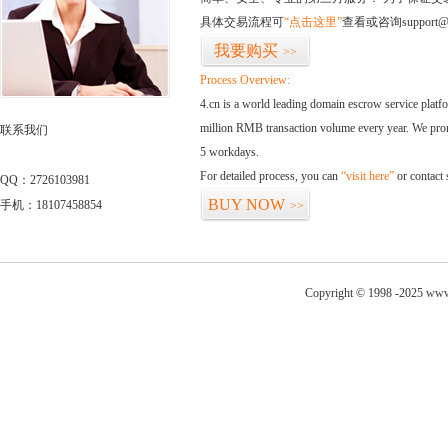
具体交易流程可
“点击这里”
查看或咨询support@
我要购买
>>
Process Overview:
4.cn is a world leading domain escrow service plat
million RMB transaction volume every year. We promi
联系我们
5 workdays.
For detailed process, you can
“visit here”
or contact
QQ：2726103981
BUY NOW
手机：18107458854
>>
Copyright © 1998 -2025 www.