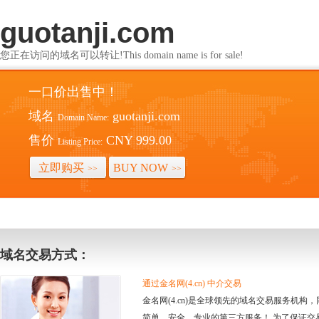
guotanji.com
您正在访问的域名可以转让!This domain name is for sale!
一口价出售中！
域名
guotanji.com
Domain Name:
售价
CNY 999.00
Listing Price:
立即购买
BUY NOW
>>
>>
域名交易方式：
通过金名网(4.cn) 中介交易
金名网(4.cn)是全球领先的域名交易服务机
简单、安全、专业的第三方服务！ 为了保证交