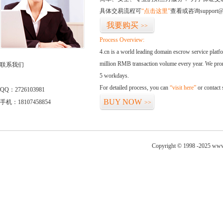
具体交易流程可
“点击这里”
查看或咨询support@
我要购买
>>
Process Overview:
4.cn is a world leading domain escrow service plat
million RMB transaction volume every year. We promi
联系我们
5 workdays.
For detailed process, you can
“visit here”
or contact
QQ：2726103981
BUY NOW
手机：18107458854
>>
Copyright © 1998 -2025 www.