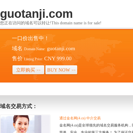
guotanji.com
您正在访问的域名可以转让!This domain name is for sale!
一口价出售中！
域名
guotanji.com
Domain Name:
售价
CNY 999.00
Listing Price:
立即购买
BUY NOW
>>
>>
域名交易方式：
通过金名网(4.cn) 中介交易
金名网(4.cn)是全球领先的域名交易服务机
简单、安全、专业的第三方服务！ 为了保证交