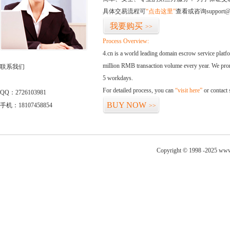
具体交易流程可
“点击这里”
查看或咨询support@
我要购买
>>
Process Overview:
4.cn is a world leading domain escrow service plat
million RMB transaction volume every year. We promi
联系我们
5 workdays.
For detailed process, you can
“visit here”
or contact
QQ：2726103981
BUY NOW
手机：18107458854
>>
Copyright © 1998 -2025 www.