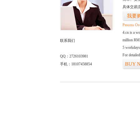
具体交易
我要
Process Ov
4.cn is a w
million RMB
联系我们
5 workdays
For detaile
QQ：2726103981
BUY 
手机：18107458854