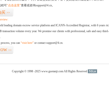
流程可
“点击这里”
查看或咨询support@4.cn。
购买
>>
erview:
orld leading domain escrow service platform and ICANN-Accredited Registrar, with 6 years ri
 transaction volume every year. We promise our clients with professional, safe and easy third-
.
d process, you can
“visit here”
or contact support@4.cn.
NOW
>>
Copyright © 1998 -2025 www.guotanji.com All Rights Reserved
51La