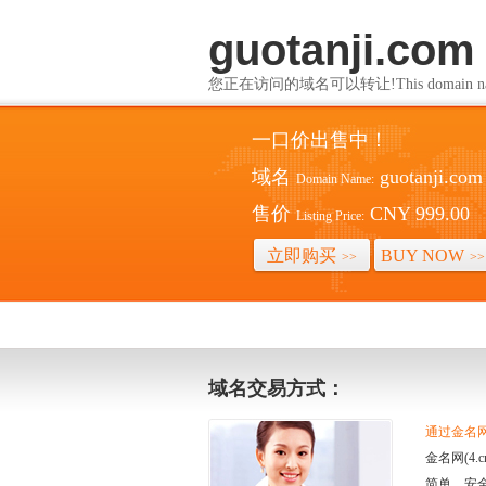
guotanji.com
您正在访问的域名可以转让!This domain name i
一口价出售中！
域名
guotanji.com
Domain Name:
售价
CNY 999.00
Listing Price:
立即购买
BUY NOW
>>
>>
域名交易方式：
通过金名网(
金名网(4
简单、安