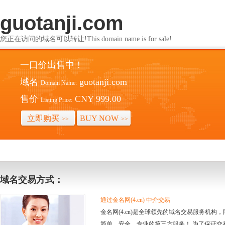
guotanji.com
您正在访问的域名可以转让!This domain name is for sale!
一口价出售中！
域名
guotanji.com
Domain Name:
售价
CNY 999.00
Listing Price:
立即购买
BUY NOW
>>
>>
域名交易方式：
通过金名网(4.cn) 中介交易
金名网(4.cn)是全球领先的域名交易服务机
简单、安全、专业的第三方服务！ 为了保证交