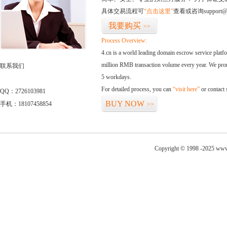
具体交易流程可
“点击这里”
查看或咨询support@
我要购买
>>
Process Overview:
4.cn is a world leading domain escrow service plat
million RMB transaction volume every year. We promi
联系我们
5 workdays.
For detailed process, you can
“visit here”
or contact
QQ：2726103981
BUY NOW
手机：18107458854
>>
Copyright © 1998 -2025 www.