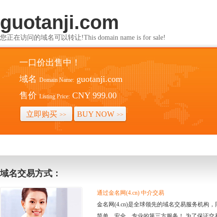
guotanji.com
您正在访问的域名可以转让!This domain name is for sale!
一口价出售中！
域名
guotanji.com
Domain Name:
售价
CNY 999.00
Listing Price:
立即购买
BUY NOW
>>
>>
域名交易方式：
通过金名网(4.cn) 中介交易
金名网(4.cn)是全球领先的域名交易服务机
简单、安全、专业的第三方服务！ 为了保证交