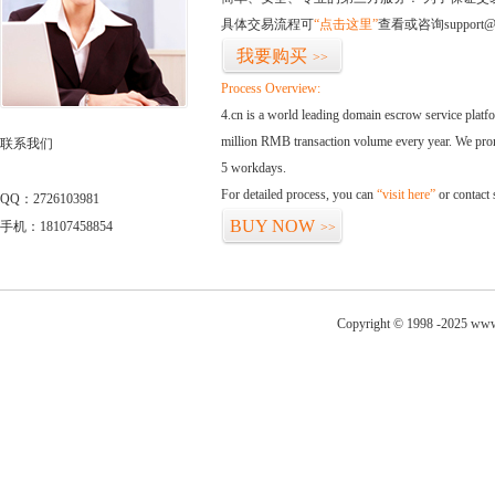
具体交易流程可
“点击这里”
查看或咨询support@
我要购买
>>
Process Overview:
4.cn is a world leading domain escrow service plat
million RMB transaction volume every year. We promi
联系我们
5 workdays.
For detailed process, you can
“visit here”
or contact
QQ：2726103981
BUY NOW
手机：18107458854
>>
Copyright © 1998 -2025 www.