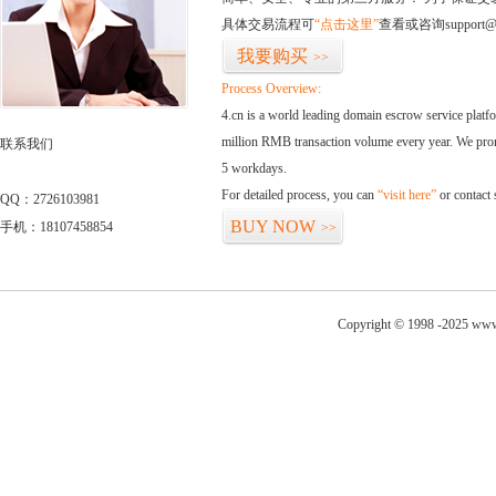
具体交易流程可
“点击这里”
查看或咨询support@
我要购买
>>
Process Overview:
4.cn is a world leading domain escrow service plat
million RMB transaction volume every year. We promi
联系我们
5 workdays.
For detailed process, you can
“visit here”
or contact
QQ：2726103981
BUY NOW
手机：18107458854
>>
Copyright © 1998 -2025 www.