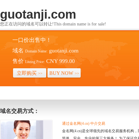
guotanji.com
您正在访问的域名可以转让!This domain name is for sale!
一口价出售中！
域名
guotanji.com
Domain Name:
售价
CNY 999.00
Listing Price:
立即购买
BUY NOW
>>
>>
域名交易方式：
通过金名网(4.cn) 中介交易
金名网(4.cn)是全球领先的域名交易服务机
简单、安全、专业的第三方服务！ 为了保证交